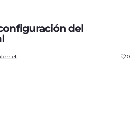
configuración del
l
nternet
0